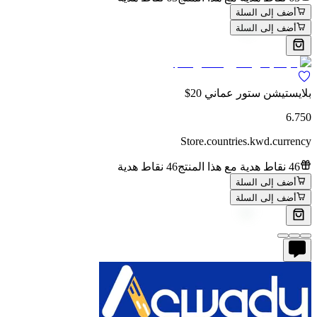
أضف إلى السلة
أضف إلى السلة
بلايستيشن ستور عماني 20$
6.750
Store.countries.kwd.currency
46 نقاط هدية مع هذا المنتج
46 نقاط هدية
أضف إلى السلة
أضف إلى السلة