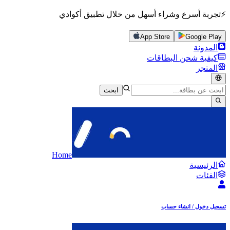
⚡تجربة أسرع وشراء أسهل من خلال تطبيق أكوادي
App Store
Google Play
المدونة
كيفية شحن البطاقات
المتجر
ابحث
Home
الرئيسية
الفئات
تسجيل دخول / انشاء حساب