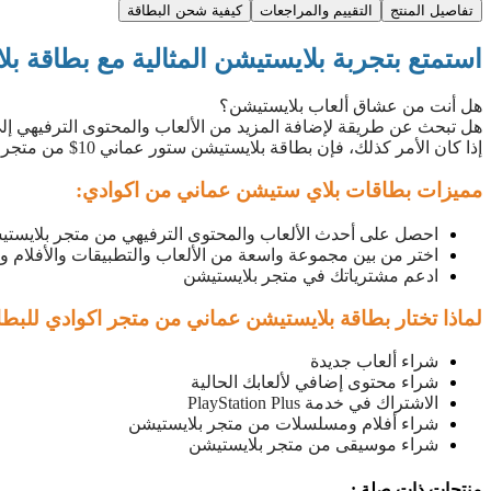
تفاصيل المنتج
التقييم والمراجعات
كيفية شحن البطاقة
استمتع بتجربة بلايستيشن المثالية مع بطاقة بلايست
هل أنت من عشاق ألعاب بلايستيشن؟
هل تبحث عن طريقة لإضافة المزيد من الألعاب والمحتوى الترفيهي إل
إذا كان الأمر كذلك، فإن بطاقة بلايستيشن ستور عماني 10$ من متجر اكوادي هي الخيار المثالي لك.
مميزات بطاقات بلاي ستيشن عماني من اكوادي:
احصل على أحدث الألعاب والمحتوى الترفيهي من متجر بلايست
اختر من بين مجموعة واسعة من الألعاب والتطبيقات والأفلام 
ادعم مشترياتك في متجر بلايستيشن
لماذا تختار بطاقة بلايستيشن عماني من متجر اكوادي للبطا
شراء ألعاب جديدة
شراء محتوى إضافي لألعابك الحالية
الاشتراك في خدمة PlayStation Plus
شراء أفلام ومسلسلات من متجر بلايستيشن
شراء موسيقى من متجر بلايستيشن
منتجات ذات صلة :