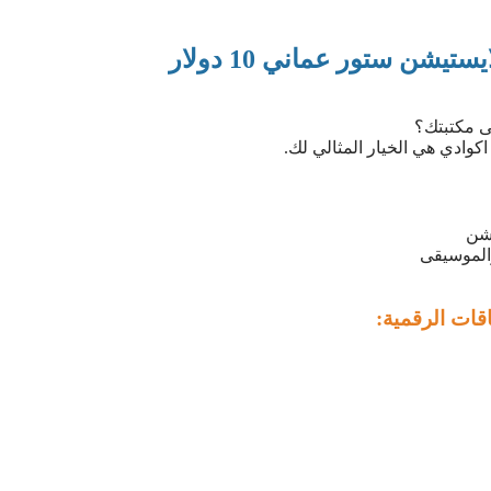
يشن ستور عماني 10 دولار
ى مكتبتك؟
يشن
والموسيقى
قات الرقمية: