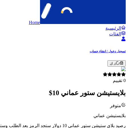
Home
الرئيسية
الفئات
تسجيل دخول / انشاء حساب
د.ك
0
تقييم
بلايستيشن ستور عماني 10$
متوفر
بلايستيشن عماني
رصيد بلاي ستيشن ستور عماني 10 دولار ستجد الرمز بعد الطلب وستصل نسخه الى”الايميل“ عملية آمنة و موثوقة و سريعة حساب عماني فقط