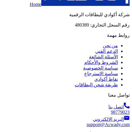
Home
شركة أكوادي للبطاقات الرقمية
رقم السجل التجاري: 480389
روابط مهمة
من نحن
الدعم الفني
الأسئلة الشائعة
الشروط والأحكام
سياسة الخصوصية
سياسة الإسترجاع
نقاط أكوادي
طريقة شحن البطاقات
تواصل معنا
اتصل بنا
98779023
البريد الإلكتروني
support@Acwady.com