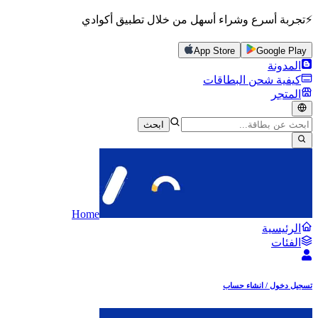
⚡تجربة أسرع وشراء أسهل من خلال تطبيق أكوادي
App Store
Google Play
المدونة
كيفية شحن البطاقات
المتجر
ابحث
Home
الرئيسية
الفئات
تسجيل دخول / انشاء حساب