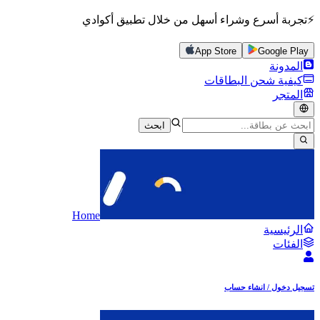
⚡تجربة أسرع وشراء أسهل من خلال تطبيق أكوادي
App Store
Google Play
المدونة
كيفية شحن البطاقات
المتجر
ابحث
Home
الرئيسية
الفئات
تسجيل دخول / انشاء حساب