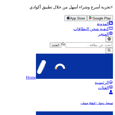
⚡تجربة أسرع وشراء أسهل من خلال تطبيق أكوادي
App Store
Google Play
المدونة
كيفية شحن البطاقات
المتجر
ابحث
Home
الرئيسية
الفئات
تسجيل دخول / انشاء حساب