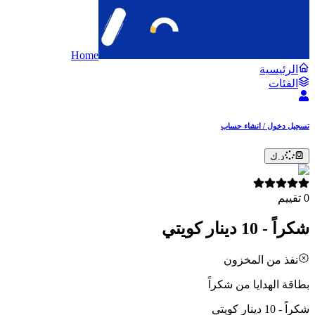
Home
الرئيسية
الفئات
تسجيل دخول / انشاء حساب
د.ك
0
تقييم
شكراً - 10 دينار كويتي
نفذ من المخزون
بطاقة الهدايا من شكراً
شكراً - 10 دينار كويتي